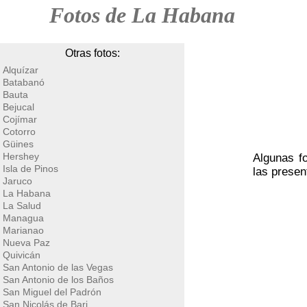
Fotos de La Habana
Otras fotos:
Alquízar
Batabanó
Bauta
Bejucal
Cojímar
Cotorro
Güines
Hershey
Algunas fo
Isla de Pinos
las prese
Jaruco
La Habana
La Salud
Managua
Marianao
Nueva Paz
Quivicán
San Antonio de las Vegas
San Antonio de los Baños
San Miguel del Padrón
San Nicolás de Bari