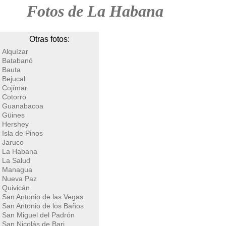
Fotos de La Habana
Otras fotos:
Alquízar
Batabanó
Bauta
Bejucal
Cojímar
Cotorro
Guanabacoa
Güines
Hershey
Isla de Pinos
Jaruco
La Habana
La Salud
Managua
Nueva Paz
Quivicán
San Antonio de las Vegas
San Antonio de los Baños
San Miguel del Padrón
San Nicolás de Bari