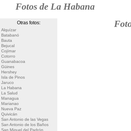
Fotos de La Habana
Foto
Otras fotos:
Alquízar
Batabanó
Bauta
Bejucal
Cojímar
Cotorro
Guanabacoa
Güines
Hershey
Isla de Pinos
Jaruco
La Habana
La Salud
Managua
Marianao
Nueva Paz
Quivicán
San Antonio de las Vegas
San Antonio de los Baños
San Miguel del Padrón